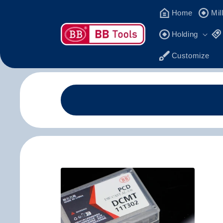
Saltar
para o
Home
Mil
conteúdo
Holding
Customize