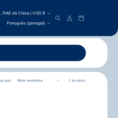
Macau, RAE da China | USD $
Iniciar
Carrinho
I
sessão
Português (portugal)
d
i
o
m
a
ar por:
1 produto