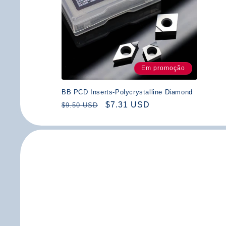
Em promoção
BB PCD Inserts-Polycrystalline Diamond
Preço
Preço
$7.31 USD
$9.50 USD
normal
de
saldo