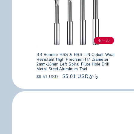
セール
BB Reamer HSS & HSS-TiN Cobalt Wear
Resistant High Precision H7 Diameter
2mm-16mm Left Spiral Flute Hole Drill
Metal Steel Aluminum Tool
通
セ
$5.01 USDから
$6.51 USD
常
ー
価
ル
格
価
格