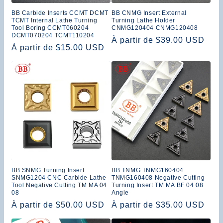
n
BB Carbide Inserts CCMT DCMT
BB CNMG Insert External
TCMT Internal Lathe Turning
Turning Lathe Holder
:
Tool Boring CCMT060204
CNMG120404 CNMG120408
DCMT070204 TCMT110204
Prix
À partir de $39.00 USD
Prix
À partir de $15.00 USD
habituel
habituel
BB SNMG Turning Insert
BB TNMG TNMG160404
SNMG1204 CNC Carbide Lathe
TNMG160408 Negative Cutting
Tool Negative Cutting TM MA 04
Turning Insert TM MA BF 04 08
08
Angle
Prix
À partir de $50.00 USD
Prix
À partir de $35.00 USD
habituel
habituel