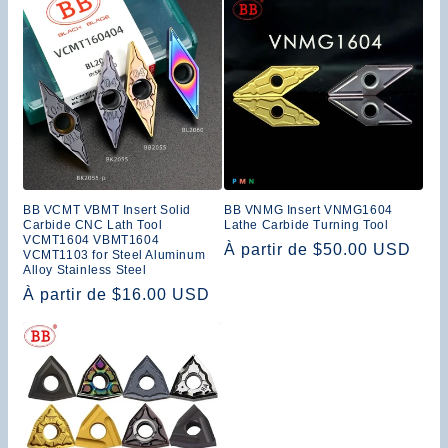
BB VCMT VBMT Insert Solid
BB VNMG Insert VNMG1604
Carbide CNC Lath Tool
Lathe Carbide Turning Tool
VCMT1604 VBMT1604
Prix
À partir de $50.00 USD
VCMT1103 for Steel Aluminum
Alloy Stainless Steel
habituel
Prix
À partir de $16.00 USD
habituel