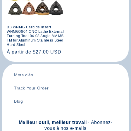
BB WNMG Carbide Insert
WNMG0804 CNC Lathe External
Turning Tool 04 08 Angle MA MS
TM for Aluminum Stainless Steel
Hard Steel
Prix
À partir de $27.00 USD
habituel
Mots clés
Track Your Order
Blog
Meilleur outil, meilleur travail
· Abonnez-
vous à nos e-mails