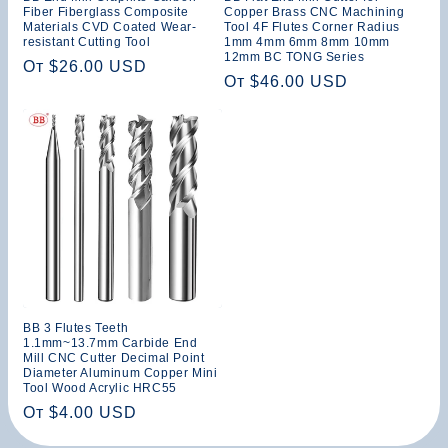
Fiber Fiberglass Composite
Copper Brass CNC Machining
Materials CVD Coated Wear-
Tool 4F Flutes Corner Radius
resistant Cutting Tool
1mm 4mm 6mm 8mm 10mm
12mm BC TONG Series
Обычная
От $26.00 USD
Обычная
От $46.00 USD
цена
цена
BB 3 Flutes Teeth
1.1mm~13.7mm Carbide End
Mill CNC Cutter Decimal Point
Diameter Aluminum Copper Mini
Tool Wood Acrylic HRC55
Обычная
От $4.00 USD
цена