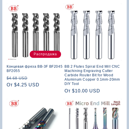
:
Распродажа
Концевая фреза BB-3F BF2045
BB 2 Flutes Spiral End Mill CNC
BF2055
Machining Engraving Cutter
Carbide Router Bit for Wood
Обычная
Цена
$4.68 USD
Aluminum Copper 0.1mm-20mm
DIY Tool
цена
От $4.25 USD
со
Обычная
От $10.00 USD
скидкой
цена