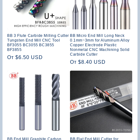
BB 3 Flute Carbide Milling Cutter
BB Micro End Mill Long Neck
Tungsten End Mill CNC Tool
0.1mm~3mm for Aluminum Alloy
BF3055 BC3055 BC3855
Copper Electrode Plastic
BF3855
Nonmetal CNC Machining Solid
Carbide Cutter
Обычная
От $6.50 USD
Обычная
От $8.40 USD
цена
цена
BB End Mill Graphite Carbon
BB Flat End Mill Cutter for