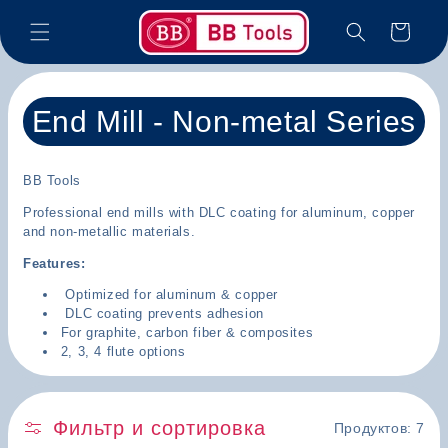
Перейти
к
Корзина
контенту
К
End Mill - Non-metal Series
о
BB Tools
л
Professional end mills with DLC coating for aluminum, copper
л
and non-metallic materials.
Features:
е
Optimized for aluminum & copper
к
DLC coating prevents adhesion
For graphite, carbon fiber & composites
ц
2, 3, 4 flute options
и
я
Фильтр и сортировка
Продуктов: 7